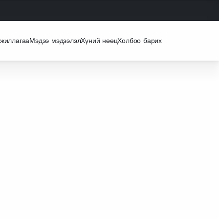
ажиллагаа
Мэдээ мэдээлэл
Хүний нөөц
Холбоо барих